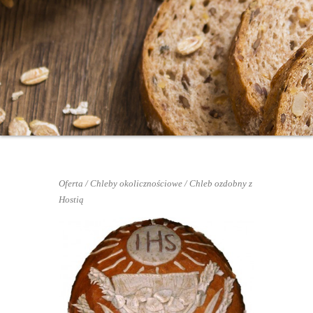
Oferta
/
Chleby okolicznościowe
/ Chleb ozdobny z
Hostią