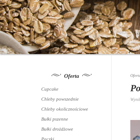
Oferta
Ofert
Po
Cupcake
Chleby powszednie
Wynik
Chleby okolicznościowe
Bułki pszenne
Bułki drożdżowe
Pączki