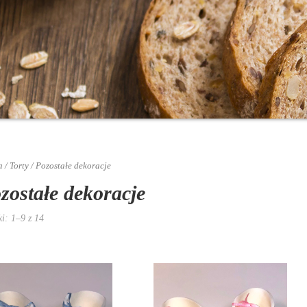
a
/
Torty
/ Pozostałe dekoracje
zostałe dekoracje
i: 1–9 z 14