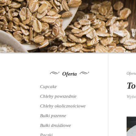
Oferta
Ofert
To
Cupcake
Chleby powszednie
Wyświ
Chleby okolicznościowe
Bułki pszenne
Bułki drożdżowe
Pączki