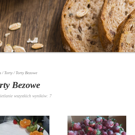
a
/
Torty
/ Torty Bezowe
rty Bezowe
etlanie wszystkich wyników: 7