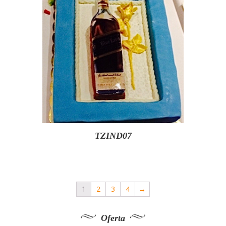
TZIND07
1
2
3
4
→
Oferta