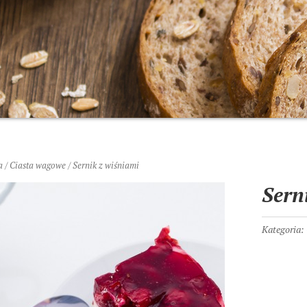
a
/
Ciasta wagowe
/ Sernik z wiśniami
Sern
Kategoria: