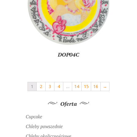
DOP04C
1
2
3
4
…
14
15
16
→
Oferta
Cupcake
Chleby powszednie
Chleby okolicznościowe